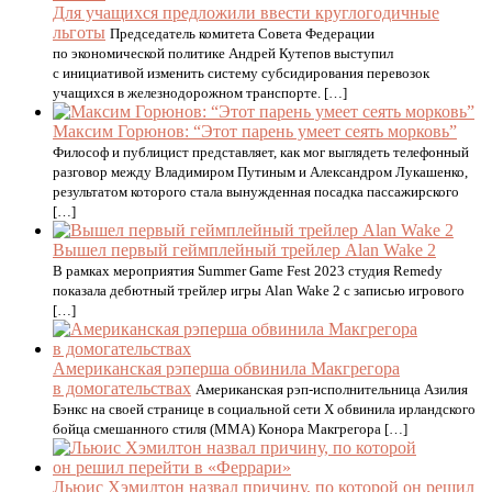
Для учащихся предложили ввести круглогодичные
льготы
Председатель комитета Совета Федерации
по экономической политике Андрей Кутепов выступил
с инициативой изменить систему субсидирования перевозок
учащихся в железнодорожном транспорте. […]
Максим Горюнов: “Этот парень умеет сеять морковь”
Философ и публицист представляет, как мог выглядеть телефонный
разговор между Владимиром Путиным и Александром Лукашенко,
результатом которого стала вынужденная посадка пассажирского
[…]
Вышел первый геймплейный трейлер Alan Wake 2
В рамках мероприятия Summer Game Fest 2023 студия Remedy
показала дебютный трейлер игры Alan Wake 2 с записью игрового
[…]
Американская рэперша обвинила Макгрегора
в домогательствах
Американская рэп-исполнительница Азилия
Бэнкс на своей странице в социальной сети X обвинила ирландского
бойца смешанного стиля (MMA) Конора Макгрегора […]
Льюис Хэмилтон назвал причину, по которой он решил