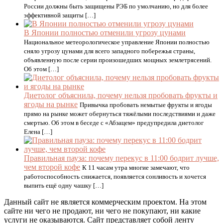
России должны быть защищены РЭБ по умолчанию, но для более
эффективной защиты […]
В Японии полностью отменили угрозу цунами
Национальное метеорологическое управление Японии полностью
сняло угрозу цунами для всего западного побережья страны,
объявленную после серии произошедших мощных землетрясений.
Об этом […]
Диетолог объяснила, почему нельзя пробовать фрукты и
ягоды на рынке
Привычка пробовать немытые фрукты и ягоды
прямо на рынке может обернуться тяжёлыми последствиями и даже
смертью. Об этом в беседе с «Абзацем» предупредила диетолог
Елена […]
Правильная пауза: почему перекус в 11:00 бодрит лучше,
чем второй кофе
К 11 часам утра многие замечают, что
работоспособность снижается, появляется сонливость и хочется
выпить ещё одну чашку […]
Данный сайт не является коммерческим проектом. На этом
сайте ни чего не продают, ни чего не покупают, ни какие
услуги не оказываются. Сайт представляет собой ленту