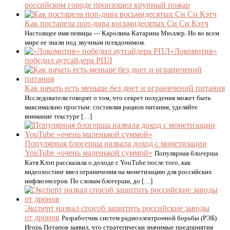
российском городе произошел крупный пожар
Как постарела поп-дива восьмидесятых Си Си Кэтч
Настоящее имя певицы — Каролина Катарина Мюллер. Но во всем
мире ее знали под звучным псевдонимом.
«Локомотив»
победил аутсайдера РПЛ
Как начать есть меньше без диет и ограничений питания
Исследователи говорят о том, что секрет похудения может быть
максимально простым: составляя рацион питания, уделяйте
внимание текстуре […]
Популярная блогерша назвала доход с монетизации
YouTube «очень маленькой суммой»
Популярная блогерша
Катя Клэп рассказала о доходе с YouTube после того, как
видеохостинг ввел ограничения на монетизацию для российских
инфлюэнсеров. По словам блогерши, до […]
Эксперт назвал способ защитить российские заводы
от дронов
Разработчик систем радиоэлектронной борьбы (РЭБ)
Игорь Потапов заявил, что стратегически значимые предприятия