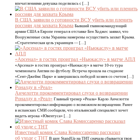
впечатлениями девушка поделилась с […]
В США заявили о готовности ВСУ убить или пленить
россиян для захвата Крыма
Бывший главнокомандующий
армии США в Европе генерал в отставке Бен Ходжес заявил, что
Вооруженные силы Украины намерены осуществить захват Крыма.
«Стратегическая цель украинцев — […]
«Арсенал» в гостях проиграл «Ньюкаслу» в матче АПЛ
«Арсенал» в гостях проиграл «Ньюкаслу» в матче 10‑го тура
чемпионата Англии по футболу. Встреча прошла на стадионе
«Сент‑Джеймс Парк» и завершилась победой хозяев со счетом […]
Анчелотти прокомментировал слухи о возвращении
Роналду в «Реал»
Главный тренер «Реала» Карло Анчелотти
прокомментировал информацию о возможном возвращении. Ранее
в испанских СМИ сообщили, что итальянский специалист хочет
видеть игрока «Ювентуса» […]
Известный комик Слава Комиссаренко рассказал
об уходе с ТНТ
В шоу StandUp на ТНТ сначала сбывается твоя