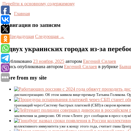
Перейти к основному содержимому
Главная
Навигация по записям
←
Предыдущая
Следующая
→
В двух украинских городах из-за переб
Опубликовано
23 ноября, 2025
автором
Евгений Силаев
Запись опубликована автором
Евгений Силаев
в рубрике
Бывш
More from my site
диспансеризацию. Об этом заявила вице-премьер Татьяна Голикова. 
транзакций через Систему быстрых платежей (СБП) в скором времени 
заключения за диверсию. Об этом «Ленте. ру» сообщили в пресс-служ
коллективного иммунитета уже к концу этого года, считает глава Цен