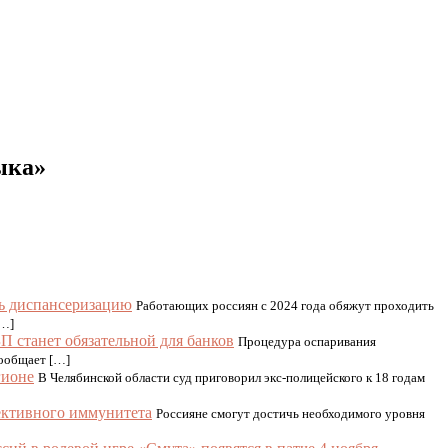
ыка»
ть диспансеризацию
Работающих россиян с 2024 года обяжут проходить
[…]
П станет обязательной для банков
Процедура оспаривания
сообщает […]
гионе
В Челябинской области суд приговорил экс-полицейского к 18 годам
лективного иммунитета
Россияне смогут достичь необходимого уровня