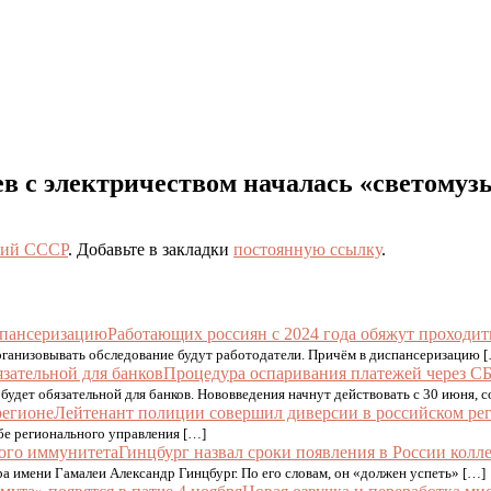
оев с электричеством началась «светомуз
ий СССР
. Добавьте в закладки
постоянную ссылку
.
Работающих россиян с 2024 года обяжут проходи
Организовывать обследование будут работодатели. Причём в диспансеризацию 
Процедура оспаривания платежей через СБ
будет обязательной для банков. Нововведения начнут действовать с 30 июня, 
Лейтенант полиции совершил диверсии в российском ре
бе регионального управления […]
Гинцбург назвал сроки появления в России кол
тра имени Гамалеи Александр Гинцбург. По его словам, он «должен успеть» […]