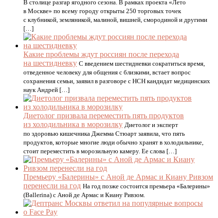
В столице разгар ягодного сезона. В рамках проекта «Лето
в Москве» по всему городу открыты 250 торговых точек
с клубникой, земляникой, малиной, вишней, смородиной и другими
[…]
Какие проблемы ждут россиян после перехода
на шестидневку
С введением шестидневки сократиться время,
отведенное человеку для общения с близкими, встает вопрос
сохранения семьи, заявил в разговоре с НСН кандидат медицинских
наук Андрей […]
Диетолог призвала переместить пять продуктов
из холодильника в морозилку
Диетолог и эксперт
по здоровью кишечника Джемма Стюарт заявила, что пять
продуктов, которые многие люди обычно хранят в холодильнике,
стоит переместить в морозильную камеру. Ее слова […]
Премьеру «Балерины» с Аной де Армас и Киану Ривзом
перенесли на год
На год позже состоится премьера «Балерины»
(Ballerina) с Аной де Армас и Киану Ривзом.