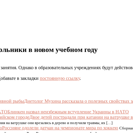
ольники в новом учебном году
занятия. Однако в образовательных учреждениях будут действо
Добавьте в закладки
постоянную ссылку
.
Диетолог Мухина рассказала о полезных свойствах 
Блинкен назвал неизбежным вступление Украины в НАТО
Двое детей пострадали при катании на ватрушке 
ния на ватрушке они врезались в дерево и получили травмы, их […]
Россияне одолели датчан на чемпионате мира по хоккею
Сборная