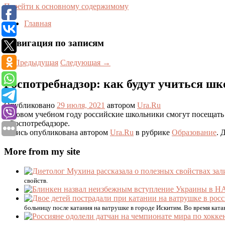
Перейти к основному содержимому
Главная
Навигация по записям
←
Предыдущая
Следующая
→
Роспотребнадзор: как будут учиться шк
Опубликовано
29 июля, 2021
автором
Ura.Ru
В новом учебном году российские школьники смогут посещать 
в Роспотребадзоре.
Запись опубликована автором
Ura.Ru
в рубрике
Образование
. 
More from my site
свойств.
больницу после катания на ватрушке в городе Искитим. Во время ката