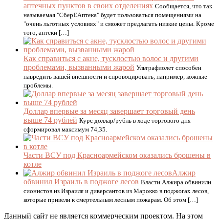
аптечных пунктов в своих отделениях
Сообщается, что так
называемая "СберЕАптека" будет пользоваться помещениями на
"очень льготных условиях" и сможет предлагать низкие цены. Кроме
того, аптеки […]
Как справиться с акне, тусклостью волос и другими
проблемами, вызванными жарой
Ультрафиолет способен
навредить вашей внешности и спровоцировать, например, кожные
проблемы.
Доллар впервые за месяц завершает торговый день
выше 74 рублей
Курс доллар/рубль в ходе торгового дня
сформировал максимум 74,35.
Части ВСУ под Красноармейском оказались брошены в
котле
Алжир
обвинил Израиль в поджоге лесов
Власти Алжира обвинили
сионистов из Израиля и диверсантов из Марокко в поджогах лесов,
которые привели к смертельным лесным пожарам. Об этом […]
Данный сайт не является коммерческим проектом. На этом