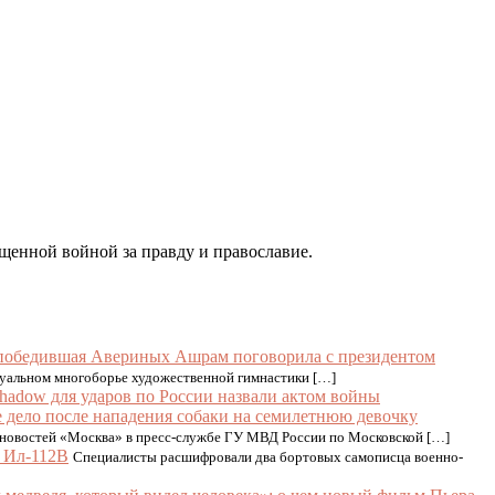
щенной войной за правду и православие.
: победившая Авериных Ашрам поговорила с президентом
уальном многоборье художественной гимнастики […]
hadow для ударов по России назвали актом войны
 дело после нападения собаки на семилетнюю девочку
х новостей «Москва» в пресс-службе ГУ МВД России по Московской […]
 Ил‑112В
Специалисты расшифровали два бортовых самописца военно-