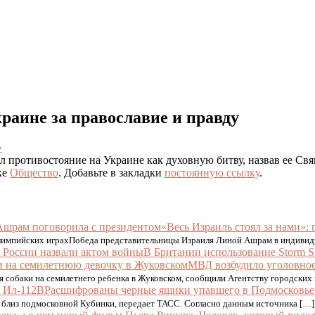
краине за православие и правду
»
 противостояние на Украине как духовную битву, назвав ее Свя
ке
Общество
. Добавьте в закладки
постоянную ссылку
.
«Весь Израиль стоял за нами»
Олимпийских играхПобеда представительницы Израиля Линой Ашрам в индивид
В Британии использование Storm S
МВД возбудило уголовное
ия собаки на семилетнего ребенка в Жуковском, сообщили Агентству городски
Расшифрованы черные ящики упавшего в Подмосковье
е близ подмосковной Кубинки, передает ТАСС. Согласно данным источника […]