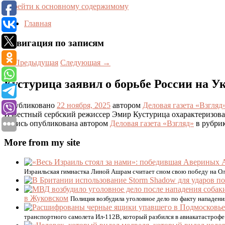
Перейти к основному содержимому
Главная
Навигация по записям
←
Предыдущая
Следующая
→
Кустурица заявил о борьбе России на У
Опубликовано
22 ноября, 2025
автором
Деловая газета «Взгляд
Известный сербский режиссер Эмир Кустурица охарактеризовал
Запись опубликована автором
Деловая газета «Взгляд»
в рубри
More from my site
Израильская гимнастка Линой Ашрам считает сном свою победу на 
в Жуковском
Полиция возбудила уголовное дело по факту нападен
транспортного самолета Ил-112В, который разбился в авиакатастроф