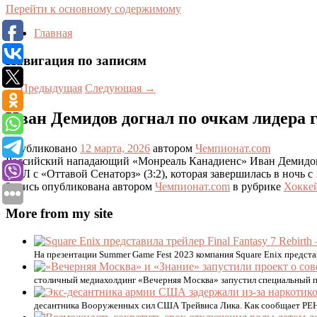
Перейти к основному содержимому
Главная
Навигация по записям
←
Предыдущая
Следующая
→
Иван Демидов догнал по очкам лидера
Опубликовано
12 марта, 2026
автором
Чемпионат.com
Российский нападающий «Монреаль Канадиенс» Иван Демидов 
НХЛ с «Оттавой Сенаторз» (3:2), которая завершилась в ночь с
Запись опубликована автором
Чемпионат.com
в рубрике
Хокке
More from my site
На презентации Summer Game Fest 2023 компания Square Enix представ
столичный медиахолдинг «Вечерняя Москва» запустил специальный п
десантника Вооруженных сил США Трейвиса Лика. Как сообщает РЕН 