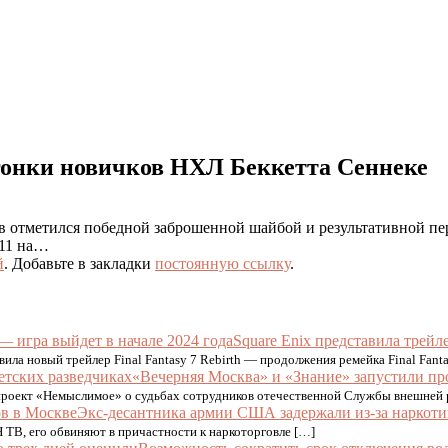
 гонки новичков НХЛ Беккетта Сеннеке
отметился победной заброшенной шайбой и результативной пер
 11 на…
й
. Добавьте в закладки
постоянную ссылку
.
Square Enix представила трейле
ила новый трейлер Final Fantasy 7 Rebirth — продолжения ремейка Final Fanta
«Вечерняя Москва» и «Знание» запустили про
роект «Немыслимое» о судьбах сотрудников отечественной Службы внешней 
Экс-десантника армии США задержали из-за наркоти
ТВ, его обвиняют в причастности к наркоторговле […]