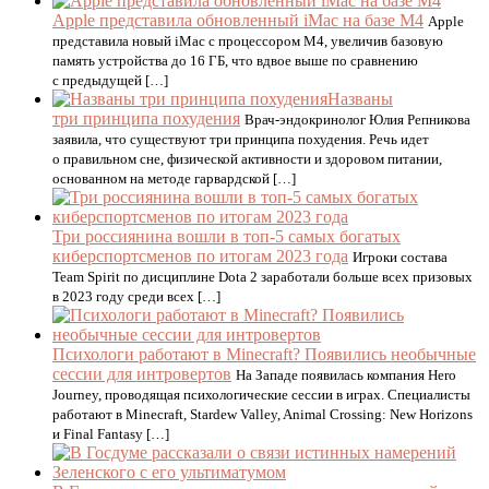
Apple представила обновленный iMac на базе M4
Apple
представила новый iMac с процессором M4, увеличив базовую
память устройства до 16 ГБ, что вдвое выше по сравнению
с предыдущей […]
Названы
три принципа похудения
Врач-эндокринолог Юлия Репникова
заявила, что существуют три принципа похудения. Речь идет
о правильном сне, физической активности и здоровом питании,
основанном на методе гарвардской […]
Три россиянина вошли в топ-5 самых богатых
киберспортсменов по итогам 2023 года
Игроки состава
Team Spirit по дисциплине Dota 2 заработали больше всех призовых
в 2023 году среди всех […]
Психологи работают в Minecraft? Появились необычные
сессии для интровертов
На Западе появилась компания Hero
Journey, проводящая психологические сессии в играх. Специалисты
работают в Minecraft, Stardew Valley, Animal Crossing: New Horizons
и Final Fantasy […]