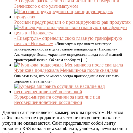
В Госдуме рассказали о связи истинных намерений
Зеленского с его ультиматумом
Россиян предупредили о провоцирующих рак продуктах
«Ливерпуль» определил свою главную трансферную
цель в «Ньюкасле»
«Ливерпуль» проявляет активную
заинтересованность в центральном нападающем «Ньюкасла»
Александере Исаке, «красные» определили шведа своей главной
трансферной целью. Об этом сообщает […]
Чурикова поддержала Меньшикова после скандала
Она отметила, что режиссер всегда производил на нее «только
хорошее впечатление».
Курьера-мигранта осудили за насилие над
несовершеннолетней россиянкой
Данный сайт не является коммерческим проектом. На этом
сайте ни чего не продают, ни чего не покупают, ни какие
услуги не оказываются. Сайт представляет собой ленту
новостей RSS канала news.rambler.ru, yandex.ru, newsru.com и