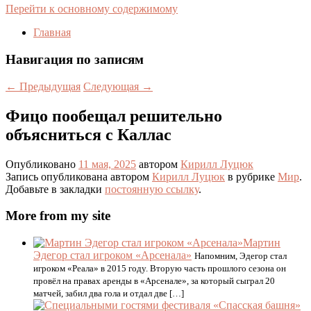
Перейти к основному содержимому
Главная
Навигация по записям
←
Предыдущая
Следующая
→
Фицо пообещал решительно
объясниться с Каллас
Опубликовано
11 мая, 2025
автором
Кирилл Луцюк
Запись опубликована автором
Кирилл Луцюк
в рубрике
Мир
.
Добавьте в закладки
постоянную ссылку
.
More from my site
Мартин
Эдегор стал игроком «Арсенала»
Напомним, Эдегор стал
игроком «Реала» в 2015 году. Вторую часть прошлого сезона он
провёл на правах аренды в «Арсенале», за который сыграл 20
матчей, забил два гола и отдал две […]