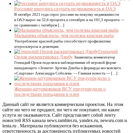
Россияне ринулись скупать недвижимость в ОАЭ
В октябре 2021 года спрос россиян на покупку недвижимости
в ОАЭ вырос на 32,6 процента к сентябрю и на 101,3 процента —
по сравнению с октябрем […]
Малышева объяснила, чем полезна красная рыба
Употребление красной рыбы способствует профилактике
атеросклероза и деменции.
Геннадий
Орлов раскритиковал Дзюбу
Знамениты комментатор
Геннадий Орлов поделился наблюдениями об игровой форме
нападающего «Зенита» Артема Дзюбы и форварда московского
«Спартака» Александра Соболева. — Главная новость — […]
Женщин-штурмовиков ВСУ предупредили о
последствиях попадания в плен
Данный сайт не является коммерческим проектом. На этом
сайте ни чего не продают, ни чего не покупают, ни какие
услуги не оказываются. Сайт представляет собой ленту
новостей RSS канала news.rambler.ru, yandex.ru, newsru.com и
lenta.ru . Материалы публикуются без искажения,
ответственность за достоверность публикуемых новостей