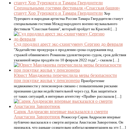
Специальными гостями фестиваля «Спасская башня»
станут Хор Турецкого и Тамара Гвердцители
Хор
Турецкого и народная артистка России Тамара Гвердцители станут
специальными гостями Международного военно-музыкального
фестиваля "Спасская башня", который пройдет на Красной […]
Суд продлил арест экс-схиигумену Сергию до февраля
"Ходатайство прокурора о продлении срока содержания под
стражей обвиняемого Романова удовлетворено судом, срок действия
указанной меры продлён по 10 февраля 2022 года", - сказала […]
Юрист Манджиева перечислила меры безопасности
при покупке жилья у пенсионера
Приобретение
недвижимости у пенсионеров связано с повышенными рисками
признания сделки недействительной через суд. Как защититься
от таких ситуаций, в интервью агентству «Прайм» рассказала […]
Сарик Андреасян впервые высказался о смерти
Анастасии Заворотнюк
Режиссер Сарик Андреасян впервые
публично высказался о смерти актрисы Анастасии Заворотнюк. Он
признался, что раньше сознательно избегал комментариев на эту […]