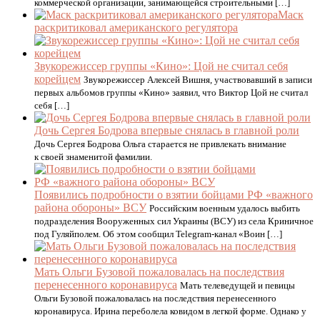
коммерческой организации, занимающейся строительными […]
Маск
раскритиковал американского регулятора
Звукорежиссер группы «Кино»: Цой не считал себя
корейцем
Звукорежиссер Алексей Вишня, участвовавший в записи
первых альбомов группы «Кино» заявил, что Виктор Цой не считал
себя […]
Дочь Сергея Бодрова впервые снялась в главной роли
Дочь Сергея Бодрова Ольга старается не привлекать внимание
к своей знаменитой фамилии.
Появились подробности о взятии бойцами РФ «важного
района обороны» ВСУ
Российским военным удалось выбить
подразделения Вооруженных сил Украины (ВСУ) из села Криничное
под Гуляйполем. Об этом сообщил Telegram-канал «Воин […]
Мать Ольги Бузовой пожаловалась на последствия
перенесенного коронавируса
Мать телеведущей и певицы
Ольги Бузовой пожаловалась на последствия перенесенного
коронавируса. Ирина переболела ковидом в легкой форме. Однако у