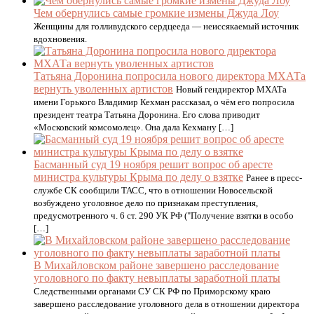
Чем обернулись самые громкие измены Джуда Лоу
Женщины для голливудского сердцееда — неиссякаемый источник
вдохновения.
Татьяна Доронина попросила нового директора МХАТа
вернуть уволенных артистов
Новый гендиректор МХАТа
имени Горького Владимир Кехман рассказал, о чём его попросила
президент театра Татьяна Доронина. Его слова приводит
«Московский комсомолец». Она дала Кехману […]
Басманный суд 19 ноября решит вопрос об аресте
министра культуры Крыма по делу о взятке
Ранее в пресс-
службе СК сообщили ТАСС, что в отношении Новосельской
возбуждено уголовное дело по признакам преступления,
предусмотренного ч. 6 ст. 290 УК РФ ("Получение взятки в особо
[…]
В Михайловском районе завершено расследование
уголовного по факту невыплаты заработной платы
Следственными органами СУ СК РФ по Приморскому краю
завершено расследование уголовного дела в отношении директора