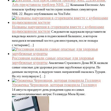
Electronic
Arts представила трейлер NHL 22
Компания Electronic Arts
показала трейлер новой части серии хоккейных симуляторов
NHL 22. Видео опубликовано на YouTube.
Названы нарушения в сгоревшем вместе с кубинцами
подмосковном хостеле
Следователи задержали представителя
владельца жилого дома в подмосковной Балашихе, в котором
находился незаконный хостел для иностранцев, после пожара
с четырьмя […]
Россиянам назвали самые опасные для здоровья
зарубежные курорты
Аналитики Страхового Дома ВСК назвали
самые опасные для здоровья россиян зарубежные курорты. По
данным экспертов, в лидеров таких направлений оказалась Турция.
На эту популярную […]
Уроженка Черновцов, которая покорила Голливуд
14 августа празднует день рождения одна из самых
высокооплачиваемых актрис Голливуда Мила Кунис.